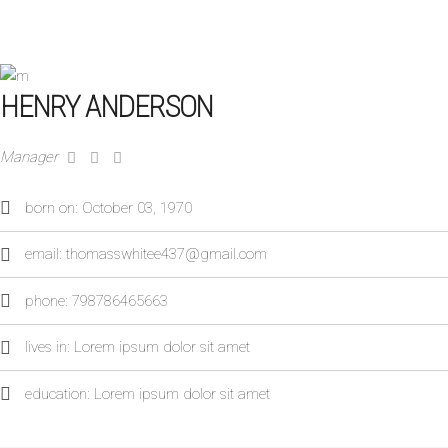
HENRY ANDERSON
Manager
born on: October 03, 1970
email: thomasswhitee437@gmail.com
phone: 798786465663
lives in: Lorem ipsum dolor sit amet
education: Lorem ipsum dolor sit amet